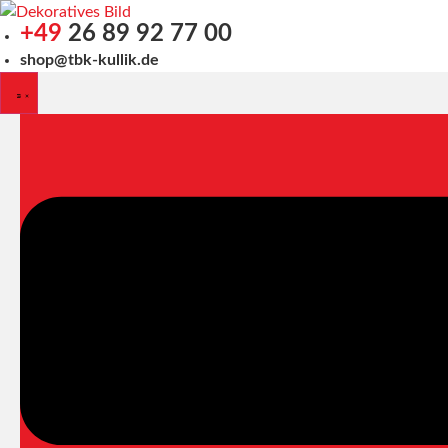
Zum
+49
26 89 92 77 00
Inhalt
springen
shop@tbk-kullik.de