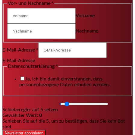
Vor- und Nachname
*
Vorname
Nachname
E-Mail-Adresse
*
E-Mail-Adresse
Datenschutzerklärung
*
Ja, ich bin damit einverstanden, dass
personenbezogene Daten erhoben werden.
Schieberegler auf 5 setzen
Gewählter Wert:
0
Schieben Sie auf die 5, um zu bestätigen, dass Sie kein Bot
sind.
Newsletter abonnieren