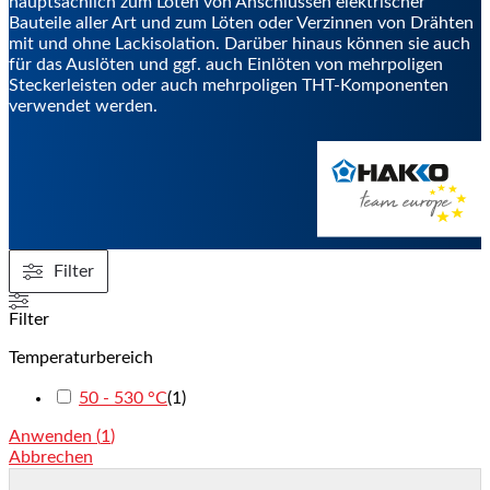
hauptsächlich zum Löten von Anschlüssen elektrischer
Bauteile aller Art und zum Löten oder Verzinnen von Drähten
mit und ohne Lackisolation. Darüber hinaus können sie auch
für das Auslöten und ggf. auch Einlöten von mehrpoligen
Steckerleisten oder auch mehrpoligen THT-Komponenten
verwendet werden.
Filter
Filter
Temperaturbereich
50 - 530 °C
(
1
)
Anwenden
(
1
)
Abbrechen