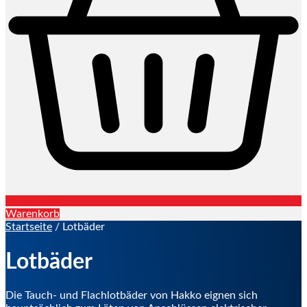
Warenkorb
Startseite
/ Lotbäder
Lotbäder
Die Tauch- und Flachlotbäder von Hakko eignen sich