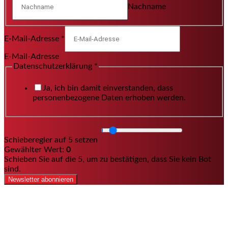
Nachname
E-Mail-Adresse
*
E-Mail-Adresse
Datenschutzerklärung
*
Ja, ich bin damit einverstanden, dass
personenbezogene Daten erhoben werden.
Schieberegler auf 5 setzen
Gewählter Wert:
0
Schieben Sie auf die 5, um zu bestätigen, dass Sie kein Bot
sind.
Newsletter abonnieren