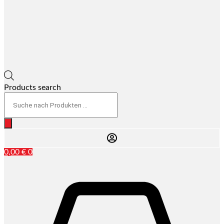
Products search
0,00
€
0