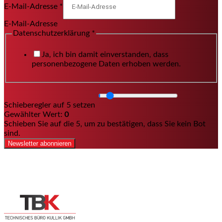
E-Mail-Adresse
*
E-Mail-Adresse
Datenschutzerklärung
*
Ja, ich bin damit einverstanden, dass
personenbezogene Daten erhoben werden.
Schieberegler auf 5 setzen
Gewählter Wert:
0
Schieben Sie auf die 5, um zu bestätigen, dass Sie kein Bot
sind.
Newsletter abonnieren