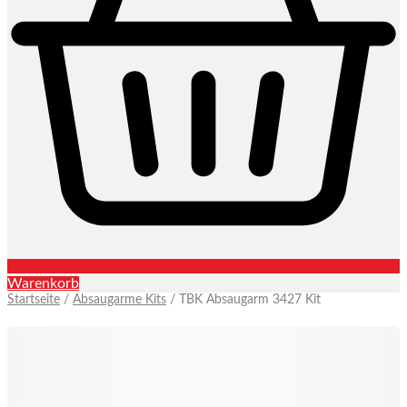
Warenkorb
Startseite
/
Absaugarme Kits
/ TBK Absaugarm 3427 Kit