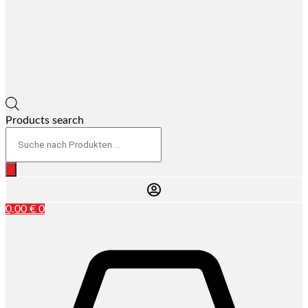
Products search
0,00
€
0