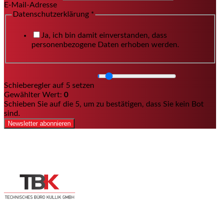
E-Mail-Adresse
Datenschutzerklärung
*
Ja, ich bin damit einverstanden, dass
personenbezogene Daten erhoben werden.
Schieberegler auf 5 setzen
Gewählter Wert:
0
Schieben Sie auf die 5, um zu bestätigen, dass Sie kein Bot
sind.
Newsletter abonnieren