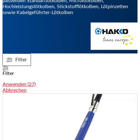
passenden Standartlötkolben, Microlötkolben,
Hochleistungslötkolben, Stickstofflötkolben, Lötpinzetten
sowie Kabelgeführter-Lötkolben
Filter
Filter
Anwenden
(
27
)
Abbrechen