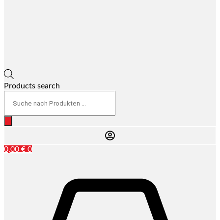
Products search
0,00
€
0