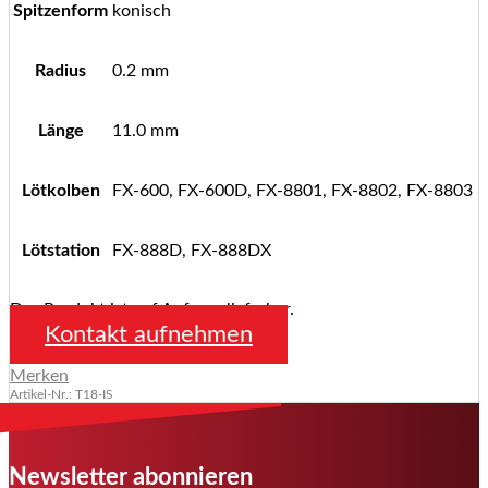
Spitzenform
konisch
Radius
0.2 mm
Länge
11.0 mm
Lötkolben
FX-600, FX-600D, FX-8801, FX-8802, FX-8803
Lötstation
FX-888D, FX-888DX
Das Produkt ist auf Anfrage lieferbar.
Kontakt aufnehmen
Merken
Artikel-Nr.: T18-IS
Newsletter abonnieren