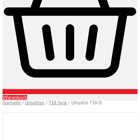
Warenkorb
Startseite
/
Lötspitzen
/
T18 Serie
/ Lötspitze T18-IS