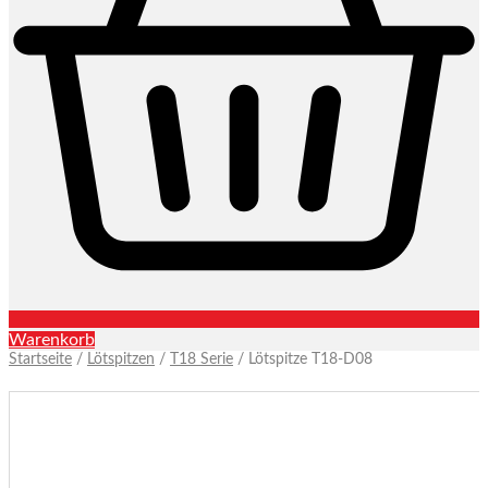
Warenkorb
Startseite
/
Lötspitzen
/
T18 Serie
/ Lötspitze T18-D08