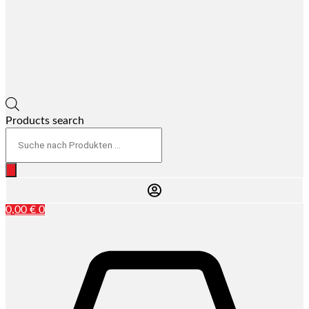
Products search
0,00
€
0