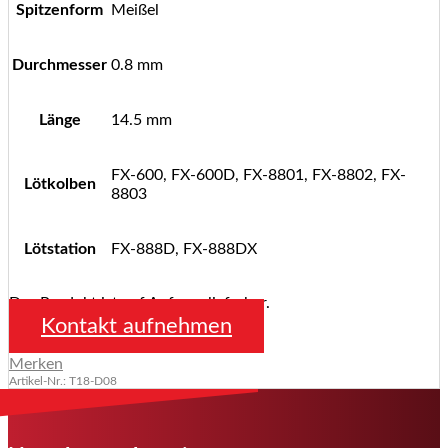
Spitzenform
Meißel
Durchmesser
0.8 mm
Länge
14.5 mm
FX-600, FX-600D, FX-8801, FX-8802, FX-
Lötkolben
8803
Lötstation
FX-888D, FX-888DX
Das Produkt ist auf Anfrage lieferbar.
Kontakt aufnehmen
Merken
Artikel-Nr.: T18-D08