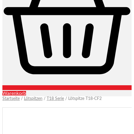
Warenkorb
Startseite
/
Lötspitzen
/
T18 Serie
/ Lötspitze T18-CF2