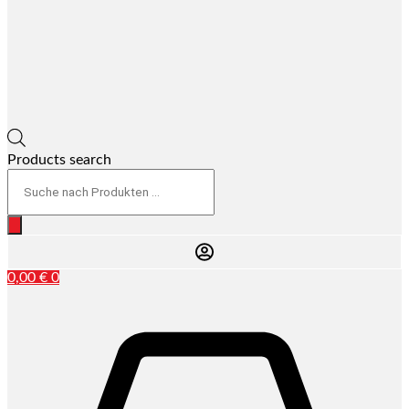
Products search
0,00
€
0