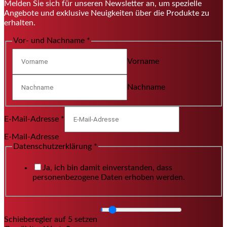
Melden Sie sich für unseren Newsletter an, um spezielle
Angebote und exklusive Neuigkeiten über die Produkte zu
erhalten.
Vor- und Nachname
*
Vorname
Nachname
E-Mail-Adresse
*
E-Mail-Adresse
Datenschutzerklärung
*
Ja, ich bin damit einverstanden, dass
personenbezogene Daten erhoben werden.
Schieberegler auf 5 setzen