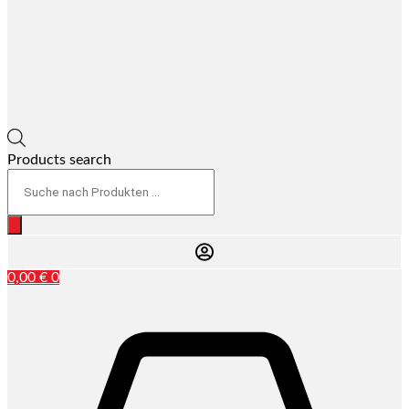
Products search
0,00
€
0