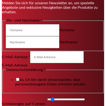
Melden Sie sich für unseren Newsletter an, um spezielle
Angebote und exklusive Neuigkeiten über die Produkte zu
erhalten.
Vor- und Nachname
*
Vorname
Nachname
E-Mail-Adresse
*
E-Mail-Adresse
Datenschutzerklärung
*
Ja, ich bin damit einverstanden, dass
personenbezogene Daten erhoben werden.
Schieberegler auf 5 setzen