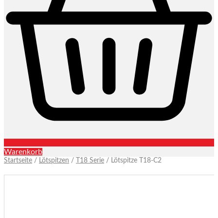
Warenkorb
Startseite
/
Lötspitzen
/
T18 Serie
/ Lötspitze T18-C2