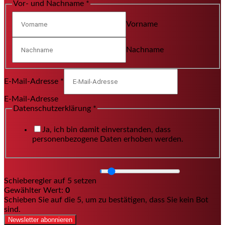
Vor- und Nachname
*
Vorname
Nachname
E-Mail-Adresse
*
E-Mail-Adresse
Datenschutzerklärung
*
Ja, ich bin damit einverstanden, dass
personenbezogene Daten erhoben werden.
Schieberegler auf 5 setzen
Gewählter Wert:
0
Schieben Sie auf die 5, um zu bestätigen, dass Sie kein Bot
sind.
Newsletter abonnieren