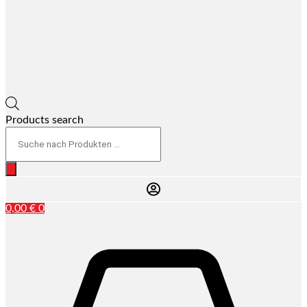
Products search
0,00
€
0