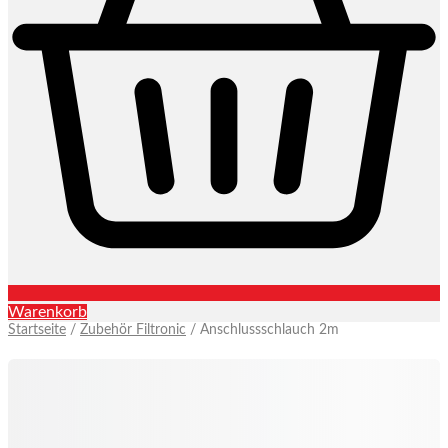
Warenkorb
Startseite
/
Zubehör Filtronic
/ Anschlussschlauch 2m