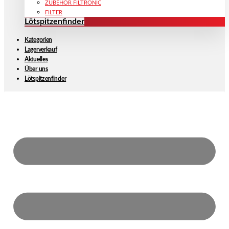
ZUBEHÖR FILTRONIC
FILTER
Lötspitzenfinder
Kategorien
Lagerverkauf
Aktuelles
Über uns
Lötspitzenfinder