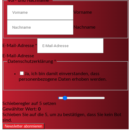
Vor- und Nachname
*
Vorname
Nachname
E-Mail-Adresse
*
E-Mail-Adresse
Datenschutzerklärung
*
Ja, ich bin damit einverstanden, dass
personenbezogene Daten erhoben werden.
Schieberegler auf 5 setzen
Gewählter Wert:
0
Schieben Sie auf die 5, um zu bestätigen, dass Sie kein Bot
sind.
Newsletter abonnieren