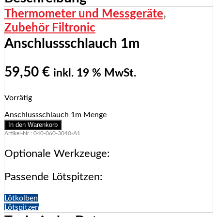
Thermometer und Messgeräte
,
Zubehör Filtronic
Anschlussschlauch 1m
59,50
€
inkl. 19 % MwSt.
Vorrätig
Anschlussschlauch 1m Menge
In den Warenkorb
Artikel-Nr.: 040-060-3040-A1
Optionale Werkzeuge:
Passende Lötspitzen:
Lötkolben
Lötspitzen