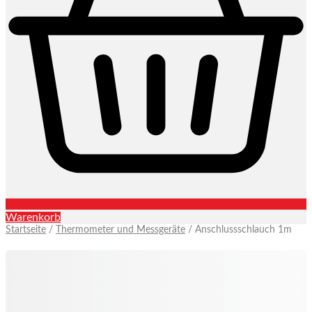
Warenkorb
Startseite
/
Thermometer und Messgeräte
/ Anschlussschlauch 1m