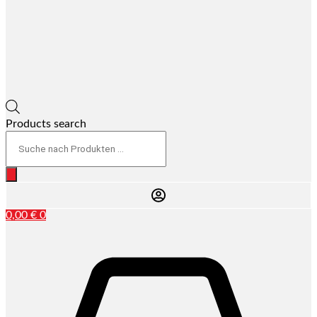
Products search
0,00
€
0