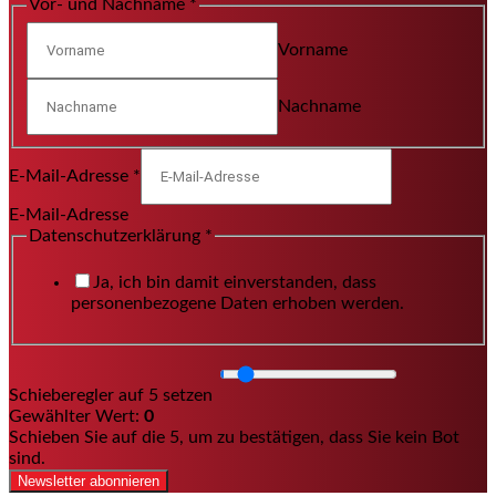
Vor- und Nachname
*
Vorname
Nachname
E-Mail-Adresse
*
E-Mail-Adresse
Datenschutzerklärung
*
Ja, ich bin damit einverstanden, dass
personenbezogene Daten erhoben werden.
Schieberegler auf 5 setzen
Gewählter Wert:
0
Schieben Sie auf die 5, um zu bestätigen, dass Sie kein Bot
sind.
Newsletter abonnieren