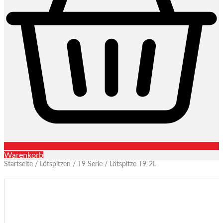
Warenkorb
Startseite
/
Lötspitzen
/
T9 Serie
/ Lötspitze T9-2L