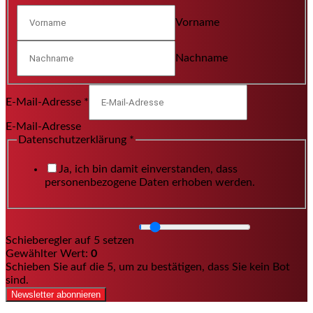
Vorname
Nachname
E-Mail-Adresse
*
E-Mail-Adresse
Datenschutzerklärung
*
Ja, ich bin damit einverstanden, dass
personenbezogene Daten erhoben werden.
Schieberegler auf 5 setzen
Gewählter Wert:
0
Schieben Sie auf die 5, um zu bestätigen, dass Sie kein Bot
sind.
Newsletter abonnieren