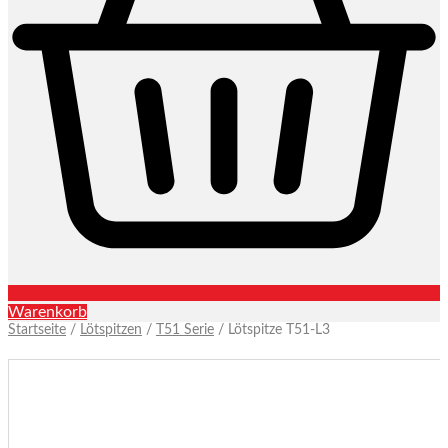
Warenkorb
Startseite
/
Lötspitzen
/
T51 Serie
/ Lötspitze T51-L3