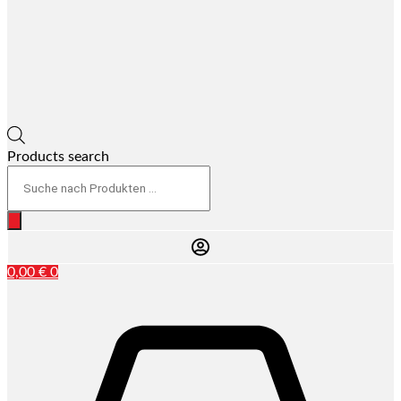
Products search
0,00
€
0