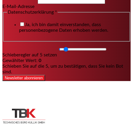
E-Mail-Adresse
Datenschutzerklärung
*
Ja, ich bin damit einverstanden, dass
personenbezogene Daten erhoben werden.
Schieberegler auf 5 setzen
Gewählter Wert:
0
Schieben Sie auf die 5, um zu bestätigen, dass Sie kein Bot
sind.
Newsletter abonnieren