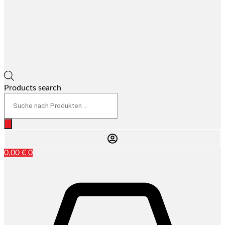
Products search
0,00
€
0