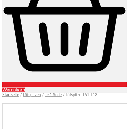
Warenkorb
Startseite
/
Lötspitzen
/
T51 Serie
/ Lötspitze T51-L13