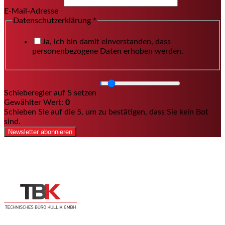
E-Mail-Adresse
Datenschutzerklärung
*
Ja, ich bin damit einverstanden, dass
personenbezogene Daten erhoben werden.
Schieberegler auf 5 setzen
Gewählter Wert:
0
Schieben Sie auf die 5, um zu bestätigen, dass Sie kein Bot
sind.
Newsletter abonnieren