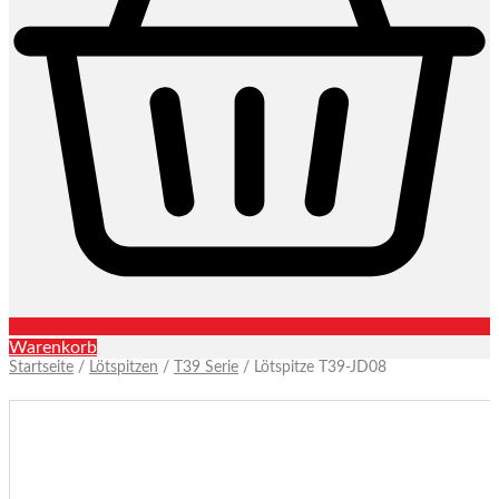
Warenkorb
Startseite
/
Lötspitzen
/
T39 Serie
/ Lötspitze T39-JD08