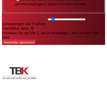
personenbezogene Daten erhoben werden.
Schieberegler auf 5 setzen
Gewählter Wert:
0
Schieben Sie auf die 5, um zu bestätigen, dass Sie kein Bot
sind.
Newsletter abonnieren