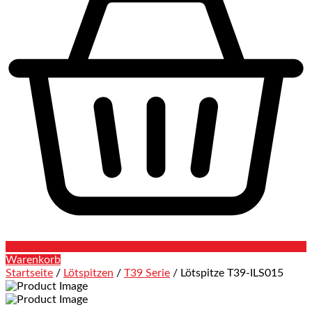
Warenkorb
Startseite
/
Lötspitzen
/
T39 Serie
/ Lötspitze T39-ILS015