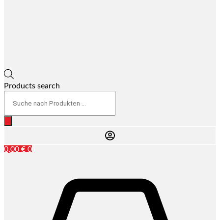
Products search
0,00
€
0