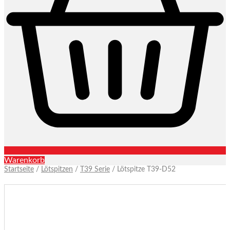
Warenkorb
Startseite
/
Lötspitzen
/
T39 Serie
/ Lötspitze T39-D52