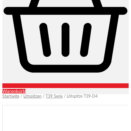
Warenkorb
Startseite
/
Lötspitzen
/
T39 Serie
/ Lötspitze T39-D4