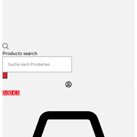
Products search
0,00
€
0