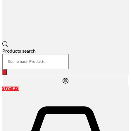
Products search
0,00
€
0