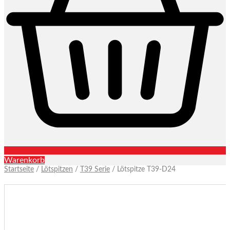
Warenkorb
Startseite
/
Lötspitzen
/
T39 Serie
/ Lötspitze T39-D24