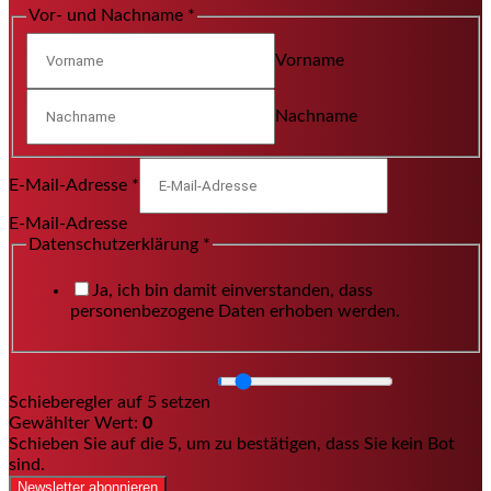
Vor- und Nachname
*
Vorname
Nachname
E-Mail-Adresse
*
E-Mail-Adresse
Datenschutzerklärung
*
Ja, ich bin damit einverstanden, dass
personenbezogene Daten erhoben werden.
Schieberegler auf 5 setzen
Gewählter Wert:
0
Schieben Sie auf die 5, um zu bestätigen, dass Sie kein Bot
sind.
Newsletter abonnieren