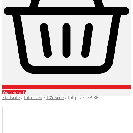
Warenkorb
Startseite
/
Lötspitzen
/
T39 Serie
/ Lötspitze T39-KF