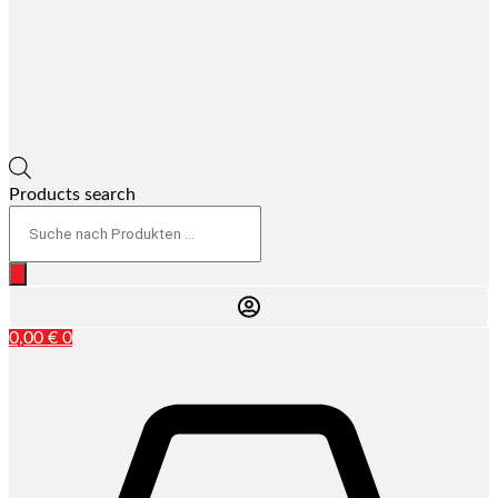
Products search
0,00
€
0