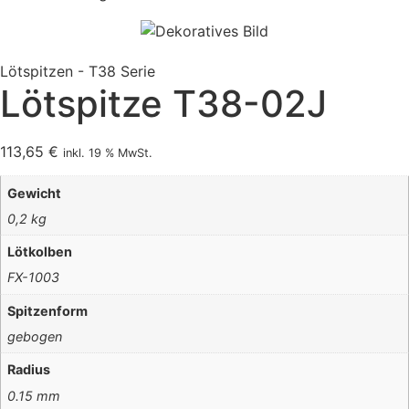
Lötspitzen
-
T38 Serie
Lötspitze T38-02J
113,65
€
inkl. 19 % MwSt.
Gewicht
0,2 kg
Lötkolben
FX-1003
Spitzenform
gebogen
Radius
0.15 mm