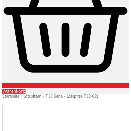
Warenkorb
Startseite
/
Lötspitzen
/
T38 Serie
/ Lötspitze T38-02I