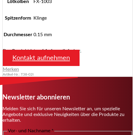
Lötkolben
FX-1003
Spitzenform
Klinge
Durchmesser
0.15 mm
Das Produkt ist auf Anfrage lieferbar.
Kontakt aufnehmen
Merken
Artikel-Nr.: T38-02I
Newsletter abonnieren
Melden Sie sich für unseren Newsletter an, um spezielle
Angebote und exklusive Neuigkeiten über die Produkte zu
erhalten.
Vor- und Nachname
*