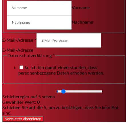
Vorname
Nachname
E-Mail-Adresse
*
E-Mail-Adresse
Datenschutzerklärung
*
Ja, ich bin damit einverstanden, dass
personenbezogene Daten erhoben werden.
Schieberegler auf 5 setzen
Gewählter Wert:
0
Schieben Sie auf die 5, um zu bestätigen, dass Sie kein Bot
sind.
Newsletter abonnieren