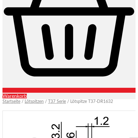
Warenkorb
Startseite
/
Lötspitzen
/
T37 Serie
/ Lötspitze T37-DR1632