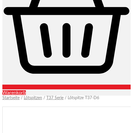
Warenkorb
Startseite
/
Lötspitzen
/
T37 Serie
/ Lötspitze T37-D6