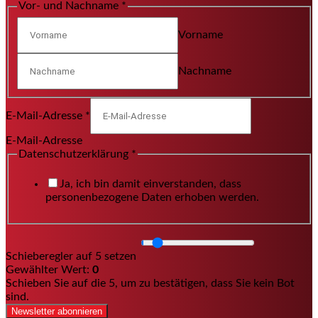
Vor- und Nachname
*
Vorname
Nachname
E-Mail-Adresse
*
E-Mail-Adresse
Datenschutzerklärung
*
Ja, ich bin damit einverstanden, dass
personenbezogene Daten erhoben werden.
Schieberegler auf 5 setzen
Gewählter Wert:
0
Schieben Sie auf die 5, um zu bestätigen, dass Sie kein Bot
sind.
Newsletter abonnieren