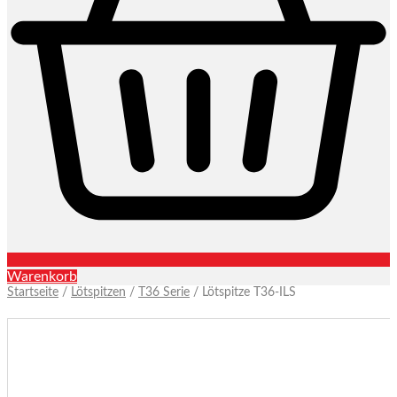
Warenkorb
Startseite
/
Lötspitzen
/
T36 Serie
/ Lötspitze T36-ILS