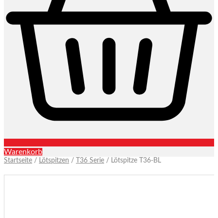
Warenkorb
Startseite
/
Lötspitzen
/
T36 Serie
/ Lötspitze T36-BL