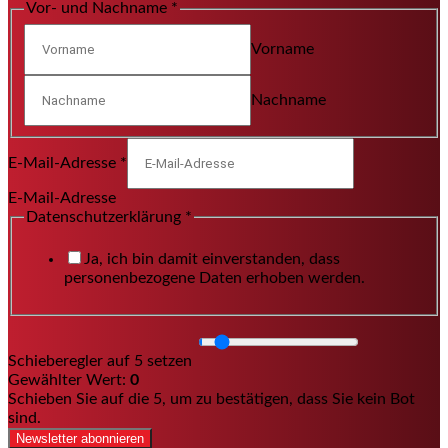
Vor- und Nachname
*
Vorname
Nachname
E-Mail-Adresse
*
E-Mail-Adresse
Datenschutzerklärung
*
Ja, ich bin damit einverstanden, dass
personenbezogene Daten erhoben werden.
Schieberegler auf 5 setzen
Gewählter Wert:
0
Schieben Sie auf die 5, um zu bestätigen, dass Sie kein Bot
sind.
Newsletter abonnieren