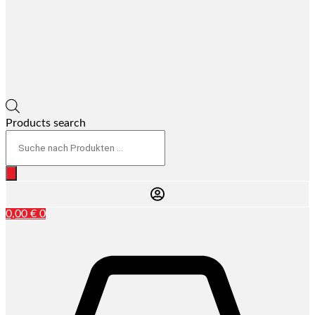
Products search
0,00
€
0