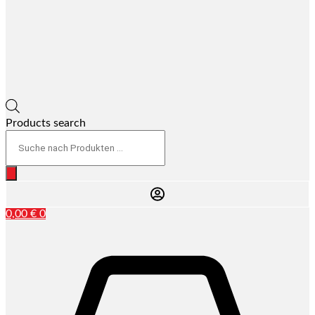
Products search
0,00
€
0