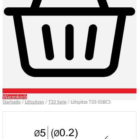
Warenkorb
Startseite
/
Lötspitzen
/
T33 Serie
/ Lötspitze T33-SSBC5