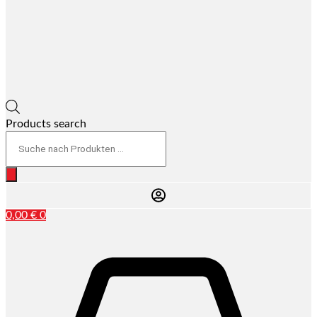
Products search
0,00
€
0