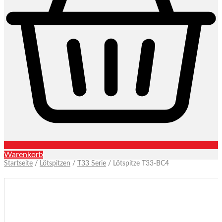
Warenkorb
Startseite
/
Lötspitzen
/
T33 Serie
/ Lötspitze T33-BC4