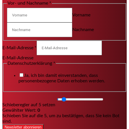
Vor- und Nachname
*
Vorname
Nachname
E-Mail-Adresse
*
E-Mail-Adresse
Datenschutzerklärung
*
Ja, ich bin damit einverstanden, dass
personenbezogene Daten erhoben werden.
Schieberegler auf 5 setzen
Gewählter Wert:
0
Schieben Sie auf die 5, um zu bestätigen, dass Sie kein Bot
sind.
Newsletter abonnieren