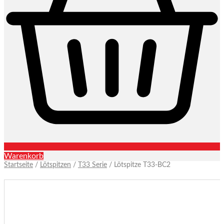
Warenkorb
Startseite
/
Lötspitzen
/
T33 Serie
/ Lötspitze T33-BC2