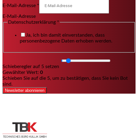
E-Mail-Adresse
*
E-Mail-Adresse
Datenschutzerklärung
*
Ja, ich bin damit einverstanden, dass
personenbezogene Daten erhoben werden.
Schieberegler auf 5 setzen
Gewählter Wert:
0
Schieben Sie auf die 5, um zu bestätigen, dass Sie kein Bot
sind.
Newsletter abonnieren