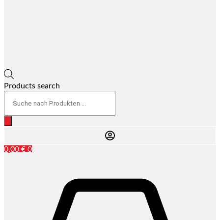
Products search
0,00
€
0