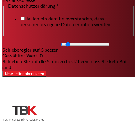
E-Mail-Adresse
Datenschutzerklärung
*
Ja, ich bin damit einverstanden, dass
personenbezogene Daten erhoben werden.
Schieberegler auf 5 setzen
Gewählter Wert:
0
Schieben Sie auf die 5, um zu bestätigen, dass Sie kein Bot
sind.
Newsletter abonnieren