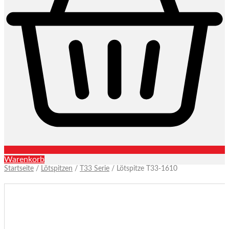
Warenkorb
Startseite
/
Lötspitzen
/
T33 Serie
/ Lötspitze T33-1610