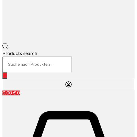
Products search
0,00
€
0