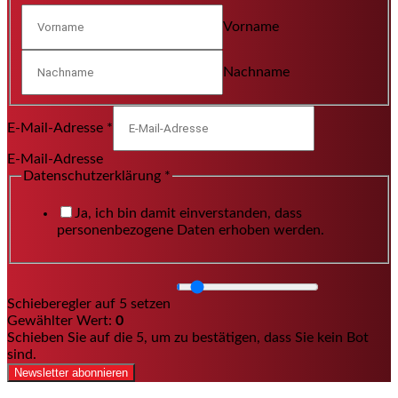
Vorname
Nachname
E-Mail-Adresse
*
E-Mail-Adresse
Datenschutzerklärung
*
Ja, ich bin damit einverstanden, dass
personenbezogene Daten erhoben werden.
Schieberegler auf 5 setzen
Gewählter Wert:
0
Schieben Sie auf die 5, um zu bestätigen, dass Sie kein Bot
sind.
Newsletter abonnieren