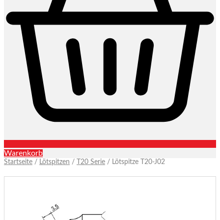
Warenkorb
Startseite
/
Lötspitzen
/
T20 Serie
/ Lötspitze T20-J02