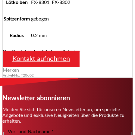
Lötkolben
FX-8301, FX-8302
Spitzenform
gebogen
Radius
0.2 mm
Das Produkt ist auf Anfrage lieferbar.
Kontakt aufnehmen
Merken
Artikel-Nr.: T20-J02
Newsletter abonnieren
Melden Sie sich für unseren Newsletter an, um spezielle
Angebote und exklusive Neuigkeiten über die Produkte zu
erhalten.
Vor- und Nachname
*