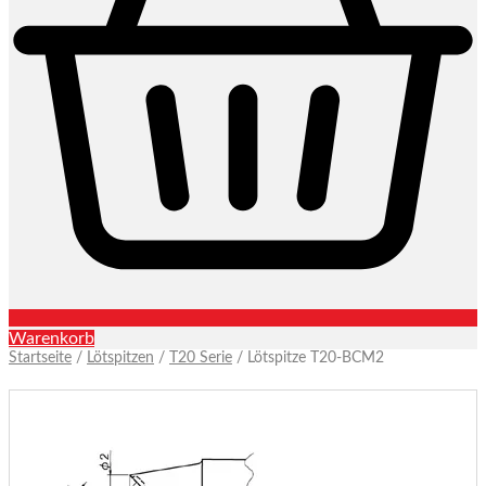
Warenkorb
Startseite
/
Lötspitzen
/
T20 Serie
/ Lötspitze T20-BCM2