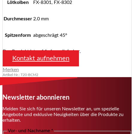
Lötkolben
FX-8301, FX-8302
Durchmesser
2.0 mm
Spitzenform
abgeschrägt 45°
Das Produkt ist auf Anfrage lieferbar.
Kontakt aufnehmen
Merken
Artikel-Nr.: T20-BCM2
Newsletter abonnieren
Melden Sie sich für unseren Newsletter an, um spezielle
Angebote und exklusive Neuigkeiten über die Produkte zu
erhalten.
Vor- und Nachname
*