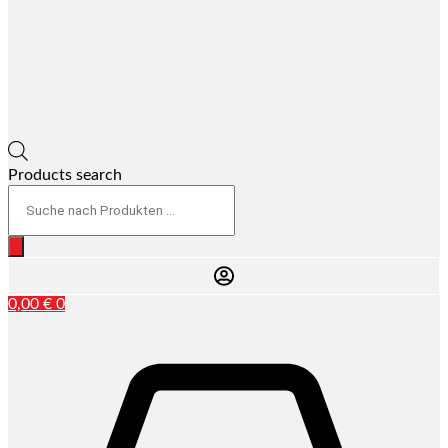
Products search
0,00
€
0