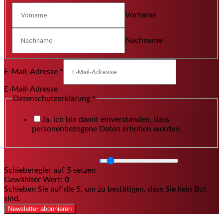
Vorname
Nachname
E-Mail-Adresse
*
E-Mail-Adresse
Datenschutzerklärung
*
Ja, ich bin damit einverstanden, dass
personenbezogene Daten erhoben werden.
Schieberegler auf 5 setzen
Gewählter Wert:
0
Schieben Sie auf die 5, um zu bestätigen, dass Sie kein Bot
sind.
Newsletter abonnieren