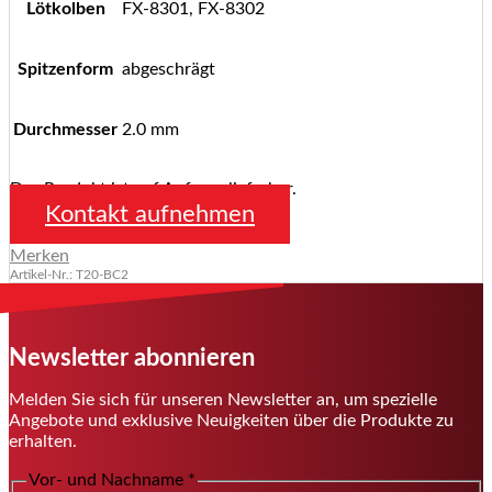
Lötkolben
FX-8301, FX-8302
Spitzenform
abgeschrägt
Durchmesser
2.0 mm
Das Produkt ist auf Anfrage lieferbar.
Kontakt aufnehmen
Merken
Artikel-Nr.: T20-BC2
Newsletter abonnieren
Melden Sie sich für unseren Newsletter an, um spezielle
Angebote und exklusive Neuigkeiten über die Produkte zu
erhalten.
Vor- und Nachname
*