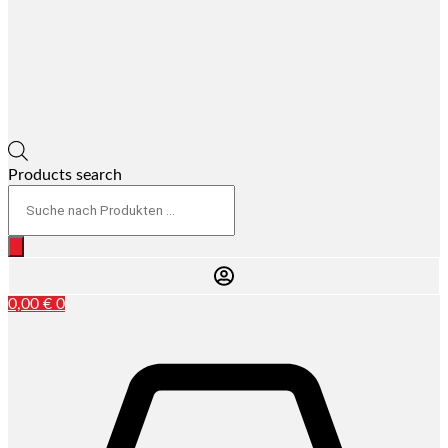
Products search
0,00
€
0