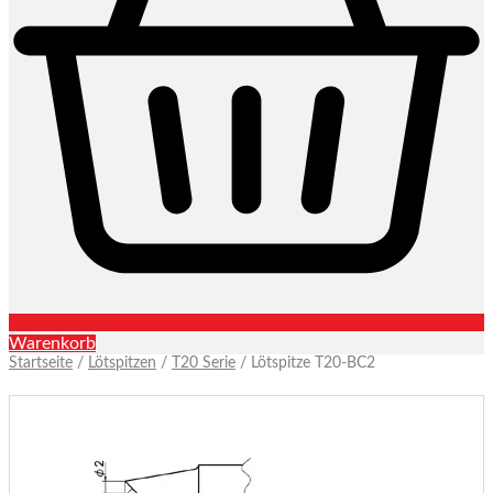
Warenkorb
Startseite
/
Lötspitzen
/
T20 Serie
/ Lötspitze T20-BC2