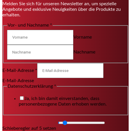
Melden Sie sich für unseren Newsletter an, um spezielle
Angebote und exklusive Neuigkeiten über die Produkte zu
erhalten.
Vor- und Nachname
*
Vorname
Nachname
E-Mail-Adresse
*
E-Mail-Adresse
Datenschutzerklärung
*
Ja, ich bin damit einverstanden, dass
personenbezogene Daten erhoben werden.
Schieberegler auf 5 setzen