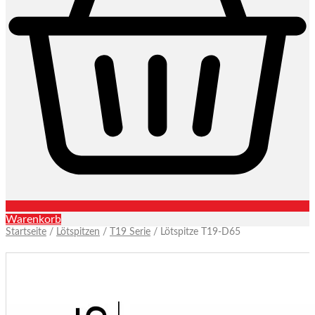
Warenkorb
Startseite
/
Lötspitzen
/
T19 Serie
/ Lötspitze T19-D65