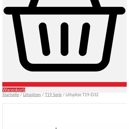
Warenkorb
Startseite
/
Lötspitzen
/
T19 Serie
/ Lötspitze T19-D32