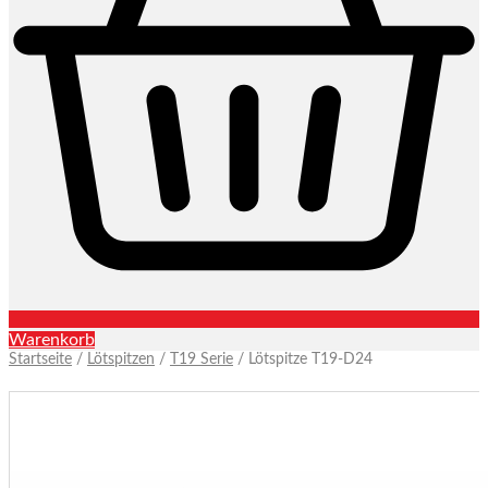
Warenkorb
Startseite
/
Lötspitzen
/
T19 Serie
/ Lötspitze T19-D24