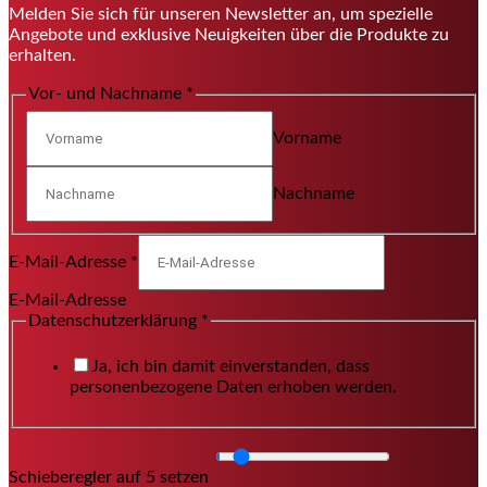
Melden Sie sich für unseren Newsletter an, um spezielle
Angebote und exklusive Neuigkeiten über die Produkte zu
erhalten.
Vor- und Nachname
*
Vorname
Nachname
E-Mail-Adresse
*
E-Mail-Adresse
Datenschutzerklärung
*
Ja, ich bin damit einverstanden, dass
personenbezogene Daten erhoben werden.
Schieberegler auf 5 setzen