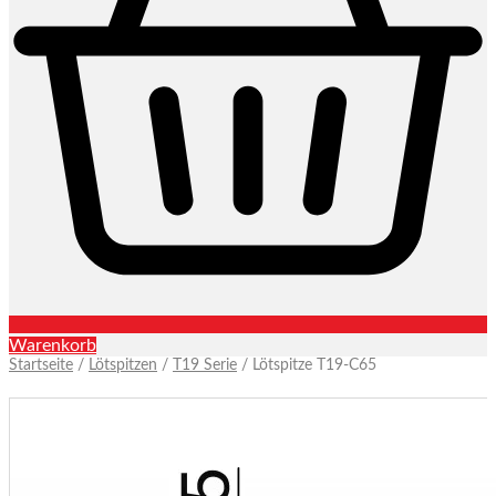
Warenkorb
Startseite
/
Lötspitzen
/
T19 Serie
/ Lötspitze T19-C65