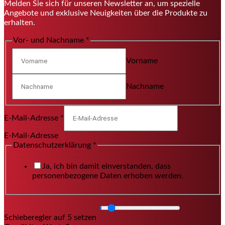
Melden Sie sich für unseren Newsletter an, um spezielle
Angebote und exklusive Neuigkeiten über die Produkte zu
erhalten.
Vor- und Nachname
*
Vorname
Nachname
E-Mail-Adresse
*
E-Mail-Adresse
Datenschutzerklärung
*
Ja, ich bin damit einverstanden, dass
personenbezogene Daten erhoben werden.
Schieberegler auf 5 setzen