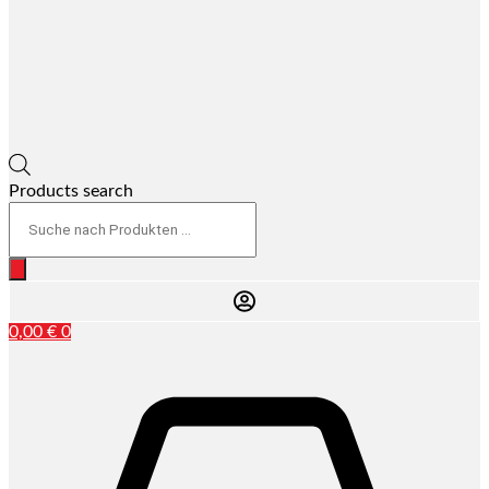
Products search
0,00
€
0