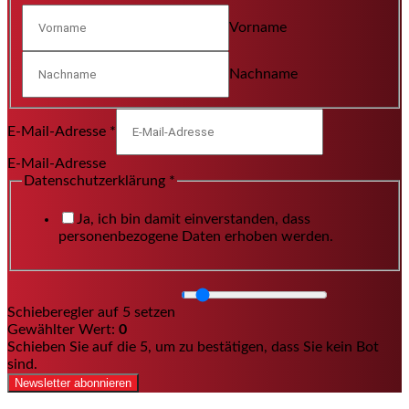
Vorname
Nachname
E-Mail-Adresse
*
E-Mail-Adresse
Datenschutzerklärung
*
Ja, ich bin damit einverstanden, dass
personenbezogene Daten erhoben werden.
Schieberegler auf 5 setzen
Gewählter Wert:
0
Schieben Sie auf die 5, um zu bestätigen, dass Sie kein Bot
sind.
Newsletter abonnieren