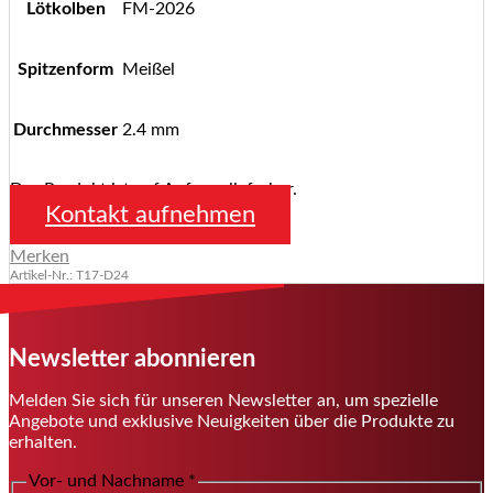
Lötkolben
FM-2026
Spitzenform
Meißel
Durchmesser
2.4 mm
Das Produkt ist auf Anfrage lieferbar.
Kontakt aufnehmen
Merken
Artikel-Nr.: T17-D24
Newsletter abonnieren
Melden Sie sich für unseren Newsletter an, um spezielle
Angebote und exklusive Neuigkeiten über die Produkte zu
erhalten.
Vor- und Nachname
*