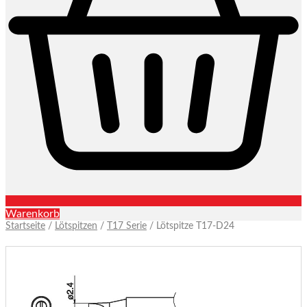
Warenkorb
Startseite
/
Lötspitzen
/
T17 Serie
/ Lötspitze T17-D24