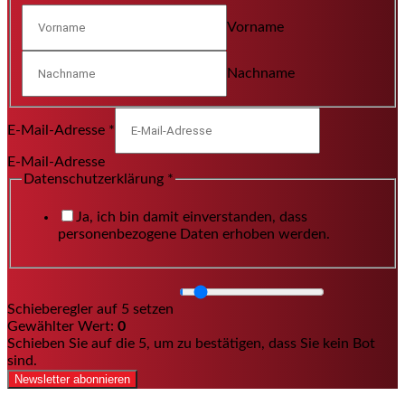
Vorname
Nachname
E-Mail-Adresse
*
E-Mail-Adresse
Datenschutzerklärung
*
Ja, ich bin damit einverstanden, dass
personenbezogene Daten erhoben werden.
Schieberegler auf 5 setzen
Gewählter Wert:
0
Schieben Sie auf die 5, um zu bestätigen, dass Sie kein Bot
sind.
Newsletter abonnieren