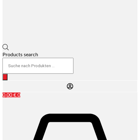
Products search
0,00
€
0