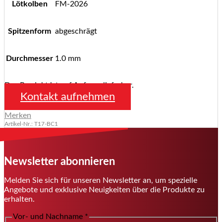
Lötkolben
FM-2026
Spitzenform
abgeschrägt
Durchmesser
1.0 mm
Das Produkt ist auf Anfrage lieferbar.
Kontakt aufnehmen
Merken
Artikel-Nr.: T17-BC1
Newsletter abonnieren
Melden Sie sich für unseren Newsletter an, um spezielle
Angebote und exklusive Neuigkeiten über die Produkte zu
erhalten.
Vor- und Nachname
*