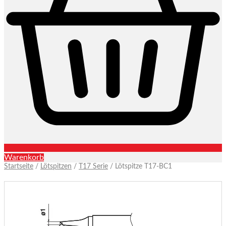
Warenkorb
Startseite
/
Lötspitzen
/
T17 Serie
/ Lötspitze T17-BC1