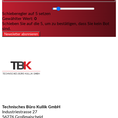
Schieberegler auf 5 setzen
Gewählter Wert:
0
Schieben Sie auf die 5, um zu bestätigen, dass Sie kein Bot
sind.
Newsletter abonnieren
Technisches Büro Kullik GmbH
Industriestrasse 27
56276 Großmaischeid