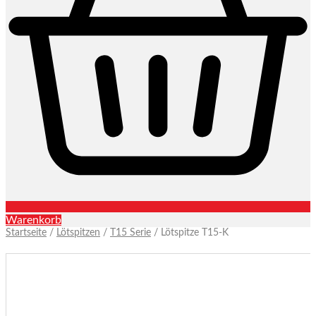
Warenkorb
Startseite
/
Lötspitzen
/
T15 Serie
/ Lötspitze T15-K