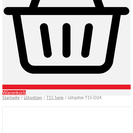
Warenkorb
Startseite
/
Lötspitzen
/
T15 Serie
/ Lötspitze T15-D24