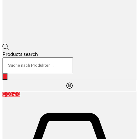
Products search
0,00
€
0