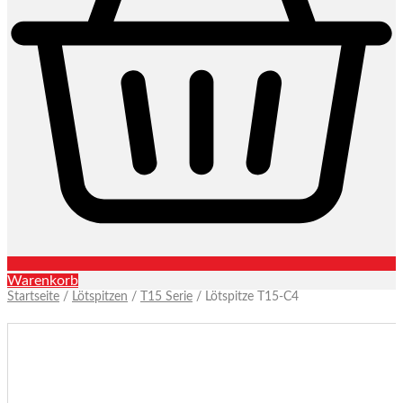
Warenkorb
Startseite
/
Lötspitzen
/
T15 Serie
/ Lötspitze T15-C4