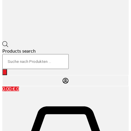
Products search
0,00
€
0