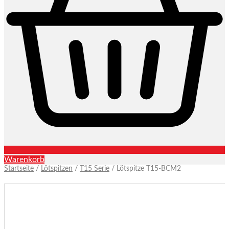
Warenkorb
Startseite
/
Lötspitzen
/
T15 Serie
/ Lötspitze T15-BCM2