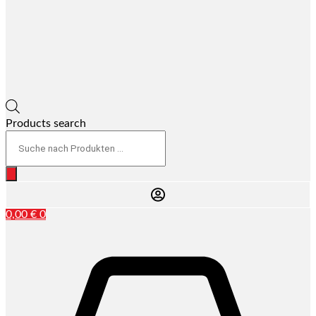
Products search
0,00
€
0