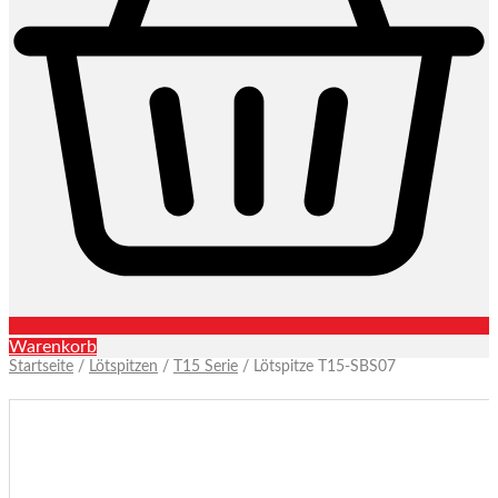
Warenkorb
Startseite
/
Lötspitzen
/
T15 Serie
/ Lötspitze T15-SBS07