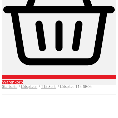
Warenkorb
Startseite
/
Lötspitzen
/
T15 Serie
/ Lötspitze T15-SB05