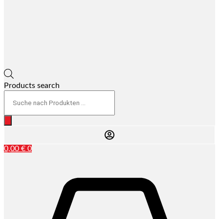
Products search
0,00
€
0