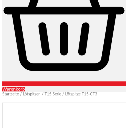
Warenkorb
Startseite
/
Lötspitzen
/
T15 Serie
/ Lötspitze T15-CF3