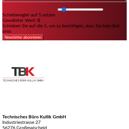
Schieberegler auf 5 setzen
Gewählter Wert:
0
Schieben Sie auf die 5, um zu bestätigen, dass Sie kein Bot
sind.
Newsletter abonnieren
Technisches Büro Kullik GmbH
Industriestrasse 27
56276 Großmaischeid