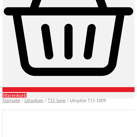
Warenkorb
Startseite
/
Lötspitzen
/
T15 Serie
/ Lötspitze T15-1009