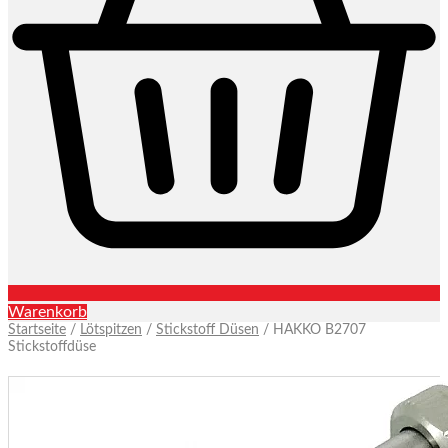
Warenkorb
Startseite
/
Lötspitzen
/
Stickstoff Düsen
/ HAKKO B2707
Stickstoffdüse