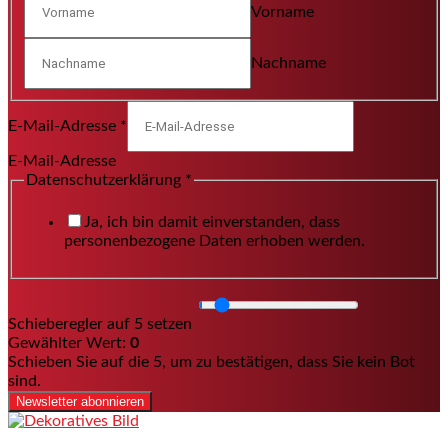
Vorname
Nachname
E-Mail-Adresse
*
E-Mail-Adresse
Datenschutzerklärung
*
Ja, ich bin damit einverstanden, dass
personenbezogene Daten erhoben werden.
Schieberegler auf 5 setzen
Gewählter Wert:
0
Schieben Sie auf die 5, um zu bestätigen, dass Sie kein Bot
sind.
Newsletter abonnieren