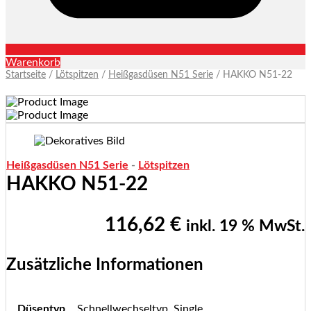
Warenkorb
Startseite
/
Lötspitzen
/
Heißgasdüsen N51 Serie
/ HAKKO N51-22
Heißgasdüsen N51 Serie
-
Lötspitzen
HAKKO N51-22
116,62
€
inkl. 19 % MwSt.
Zusätzliche Informationen
Düsentyp
Schnellwechseltyp, Single